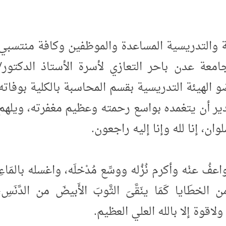
والتدريسية المساعدة والموظفين وكافة منتسبي
معة عدن باحر التعازي لأسرة الأستاذ الدكتور/
هيئة التدريسية بقسم المحاسبة بالكلية بوفاته
ير أن يتغمده بواسع رحمته وعظيم مغفرته، ويلهم
، إنا لله وإنا إليه راجعون.
ه واعفُ عنْه وأكرم نُزُله ووسِّع مُدْخلَه، واغسله بالمَاءِ
من الخطَايا كَمَا ينَقَّىَ الثَّوبَ الأَبيضَ من الدَّنَسِ،
ولاقوة إلا بالله العلي العظيم.