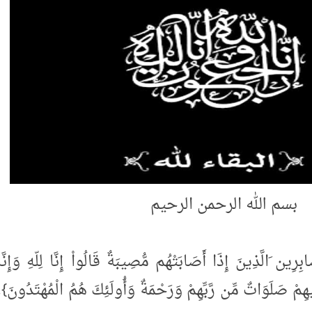
سم الله الرحمن الرحيم
لَّذِينَ إِذَا أَصَابَتْهُم مُّصِيبَةٌ قَالُواْ إِنَّا لِلّهِ وَإِنَّا
ْ صَلَوَاتٌ مِّن رَّبِّهِمْ وَرَحْمَةٌ وَأُولَئِكَ هُمُ الْمُهْتَدُونَ}.