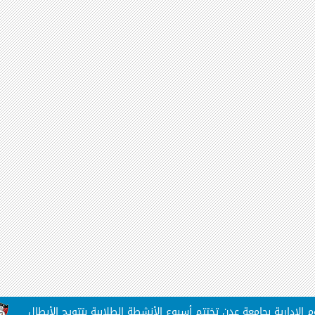
رية بجامعة عدن تختتم أسبوع الأنشطة الطلابية بتتويج الأبطال