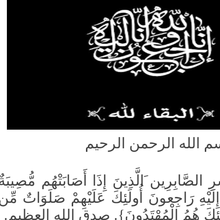
الله الرحمن الرحيم
ّابِرِين َالَّذِينَ إِذَا أَصَابَتْهُم مُّصِيبَةٌ
ا إِلَيْهِ رَاجِعونَ أُولَئِكَ عَلَيْهِمْ صَلَوَاتٌ مِّن
ُولَئِكَ هُمُ الْمُهْتَدُونَ}. صدق الله العظيم.