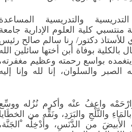
تدريسية والتدريسية المساعدة
نتسبي كلية العلوم الإدارية جامعة
للأستاذ دكتور/ رنا سالم صالح رئيس
الكلية بوفاة أبن أختها سائلين الله
تغمده بواسع رحمته وعظيم مغفرته،
الصبر والسلوان، إنا لله وإنا إليه
 وارْحَمْه واعفُ عنْه وأكرم نُزُله ووسِّع
ءِ والثَّلْجِ والبَرَدِ، ونَقِّه من الخطَايا
الأَبيضَ من الدَّنَسِ، وأَدْخِلْه ْالجَنَّة،